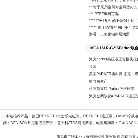
* 带HT选项的针阀，其下阀杆材料为
** 对于采用金属对金属密封的
*** PTFE填料可选
**** 带HT配件的不锈钢手柄
***** 带HT配置的阀门不可
润滑：二硫化钼涂层润滑
16F-U16LR-G-SSParke
派克parker高压液压管接头报
片泵
美国PARKER换向阀,派克一
换向阀生产
供应商直销 Parker液压软管
派克空调软管#PARKER液压
本站推荐产品：
德国REXROTH力士乐电磁阀、REXROTH液压泵，HAWE哈
阀；DENISON丹尼逊液压产品；意大利ATOS阿托斯泵、电磁阀和阀；日本NACHI不
东莞市广联工业设备有限公司 版权所有 总访问量