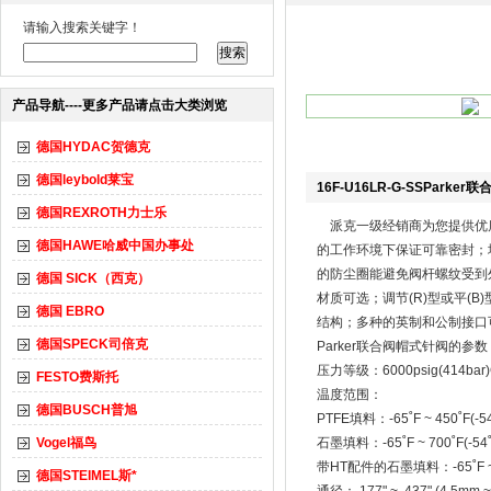
请输入搜索关键字！
产品导航----更多产品请点击大类浏览
德国HYDAC贺德克
德国leybold莱宝
16F-U16LR-G-SSParke
德国REXROTH力士乐
派克一级经销商为您提供优
德国HAWE哈威中国办事处
的工作环境下保证可靠密封；
的防尘圈能避免阀杆螺纹受到
德国 SICK（西克）
材质可选；调节(R)型或平(
德国 EBRO
结构；多种的英制和公制接口
德国SPECK司倍克
Parker联合阀帽式针阀的参数
压力等级：6000psig(414bar
FESTO费斯托
温度范围：
德国BUSCH普旭
PTFE填料：-65˚F ~ 450˚F(-54
Vogel福鸟
石墨填料：-65˚F ~ 700˚F(-54˚
带HT配件的石墨填料：-65˚F ~ 12
德国STEIMEL斯*