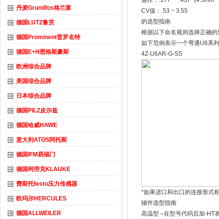
通径：.177" ~ .437" (4.5mm ~
丹麦Grundfos格兰富
CV值：.53 ~ 3.55
的选型指南
德国LUTZ鲁茨
根据以下命名规则选择正确的
德国Prominent普罗名特
如下范例表示一个弯通U6系列
德国E+H恩格斯豪斯
4Z-U6AR-G-SS
欧洲综合品牌
美国综合品牌
日本综合品牌
德国PILZ皮尔兹
德国哈威HAWE
意大利ATOS阿托斯
德国IFM易福门
德国柯劳克KLAUKE
费斯托festo压力传感器
*如果进口和出口的连接形式
欧玛尔HERCULES
辅件选型指南
德国ALLWEILER
高温型 –在型号代码后加-HT表