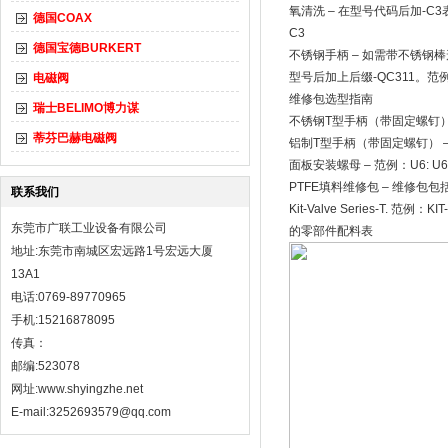
氧清洗 – 在型号代码后加-C3
德国COAX
C3
德国宝德BURKERT
不锈钢手柄 – 如需带不锈钢棒形手
型号后加上后缀-QC311。范例：8
电磁阀
维修包选型指南
瑞士BELIMO博力谋
不锈钢T型手柄（带固定螺钉） – 范例：
蒂芬巴赫电磁阀
铝制T型手柄（带固定螺钉） – 范例：U
面板安装螺母 – 范例：U6: U6-LO
PTFE填料维修包 – 维修包
联系我们
Kit-Valve Series-T. 范例：KIT
东莞市广联工业设备有限公司
的零部件配料表
地址:东莞市南城区宏远路1号宏远大厦
13A1
电话:0769-89770965
手机:15216878095
传真：
邮编:523078
网址:
www.shyingzhe.net
E-mail:3252693579@qq.com