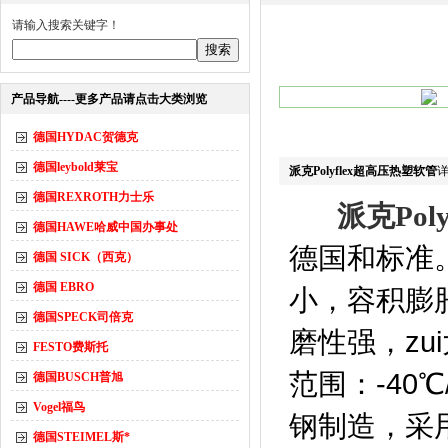
请输入搜索关键字！
产品导航----更多产品请点击大类浏览
德国HYDAC贺德克
德国leybold莱宝
派克Polyflex超高压热塑软管
德国REXROTH力士乐
派克Pol
德国HAWE哈威中国办事处
德国和标准。
德国 SICK（西克）
德国 EBRO
小，容积膨
德国SPECK司倍克
磨性强，zu
FESTO费斯托
范围：-40
德国BUSCH普旭
Vogel福鸟
钢制造，采
德国STEIMEL斯*