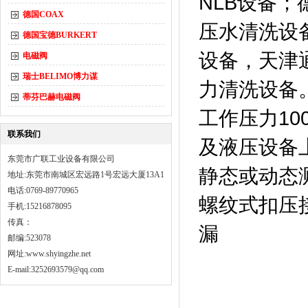
NLB设备
德国COAX
压水清洗设
德国宝德BURKERT
设备，天津
电磁阀
瑞士BELIMO博力谋
力清洗设备
蒂芬巴赫电磁阀
工作压力10
联系我们
及液压设备
东莞市广联工业设备有限公司
静态或动态
地址:东莞市南城区宏远路1号宏远大厦13A1
电话:0769-89770965
螺纹式扣压
手机:15216878095
传真：
漏
邮编:523078
网址:
www.shyingzhe.net
E-mail:3252693579@qq.com