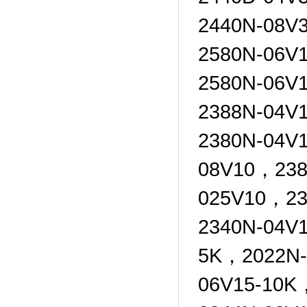
2440N-08V
2580N-06V
2580N-06V
2388N-04
2380N-04V
08V10，238
025V10，2
2340N-04V
5K，2022N-
06V15-10K