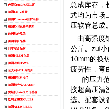
总成库存，长
丹麦Grundfos格兰富
德国LUTZ鲁茨
式均为市场
德国Prominent普罗名特
压软管总成
德国E+H恩格斯豪斯
欧洲综合品牌
由高强度钢
美国综合品牌
公斤。zui小
日本综合品牌
德国PILZ皮尔兹
10mm的换
德国哈威HAWE
疲劳性，弯
意大利ATOS阿托斯
的
压力范
德国IFM易福门
德国柯劳克KLAUKE
接超高压清
费斯托festo压力传感器
选。配套设
欧玛尔HERCULES
德国ALLWEILER