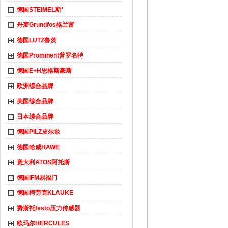
德国STEIMEL斯*
丹麦Grundfos格兰富
德国LUTZ鲁茨
德国Prominent普罗名特
德国E+H恩格斯豪斯
欧洲综合品牌
美国综合品牌
日本综合品牌
德国PILZ皮尔兹
德国哈威HAWE
意大利ATOS阿托斯
德国IFM易福门
德国柯劳克KLAUKE
费斯托festo压力传感器
欧玛尔HERCULES