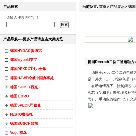
产品搜索
当前位置:
首页
产品展示
德国
>
>
请输入搜索关键字！
产品导航----更多产品请点击大类浏览
德国HYDAC贺德克
德国leybold莱宝
德国Rexroth二位二通电磁方
德国REXROTH力士乐
德国Rexroth二位二通电
德国HAWE哈威中国办事处
是：外壳（1），控制阀芯（4
在断电情况下，控制阀芯（4
德国 SICK（西克）
阀芯（N 和 P）来实现各种符
德国 EBRO
号）。手动应急操作（5）允许
德国SPECK司倍克
FESTO费斯托
德国BUSCH普旭
Vogel福鸟