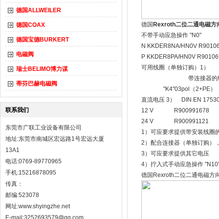
德国ALLWEILER
德国
Rexroth二位二通电磁方
德国COAX
不带手动应急操作 "N0" 带
德国宝德BURKERT
N KKDER8NA/HN0V R9010
电磁阀
P KKDER8PA/HN0V R9010
可用线圈（单独订购）1）
瑞士BELIMO博力谋
带连接器的线圈的材
蒂芬巴赫电磁阀
"K4"03pol（2+PE） "K40
直流电压 3） DIN EN 175301
联系我们
12 V R900991678 
24 V R900991121 
东莞市广联工业设备有限公司
1）可应要求提供带安装线圈
地址:东莞市南城区宏远路1号宏远大厦
2）配合连接器（单独订购），请参
13A1
3）可应要求提供其它电压
电话:0769-89770965
4）拧入式手动应急操作 "N1
手机:15216878095
德国Rexroth二位二通电磁方
传真：
邮编:523078
网址:
www.shyingzhe.net
E-mail:3252693579@qq.com