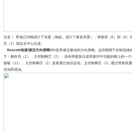
注意！ 即使已对阀进行了布置（例如，进行了垂直布置），弹簧室（6）和（8）中的
芯（2）固定在中心位置。
Rexroth电液/液压方向滑阀
WH是带液压驱动的方向滑阀。这些阀用于控制流体
下：阀外壳（1），主控制阀芯（2），具有弹簧复位或弹簧对中功能的阀上的一个或
接板（11）。主控制阀芯（2）直接通过加压起动。主控制阀芯（2）通过弹簧或
供油和泄油。