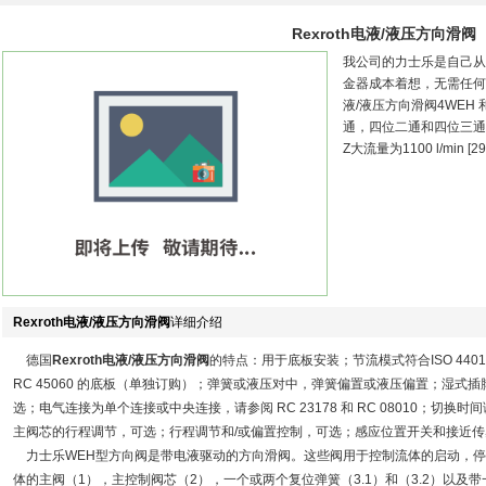
Rexroth电液/液压方向滑阀
我公司的力士乐是自己从
金器成本着想，无需任何中
液/液压方向滑阀4WEH
通，四位二通和四位三通方向阀
Z大流量为1100 l/min [2
Rexroth电液/液压方向滑阀
详细介绍
德国
Rexroth电液/液压方向滑阀
的特点：用于底板安装；节流模式符合ISO 4401和NFP
RC 45060 的底板（单独订购）；弹簧或液压对中，弹簧偏置或液压偏置；湿式
选；电气连接为单个连接或中央连接，请参阅 RC 23178 和 RC 08010；切换
主阀芯的行程调节，可选；行程调节和/或偏置控制，可选；感应位置开关和接近传感器
力士乐WEH型方向阀是带电液驱动的方向滑阀。这些阀用于控制流体的启动，停
体的主阀（1），主控制阀芯（2），一个或两个复位弹簧（3.1）和（3.2）以及带一个或