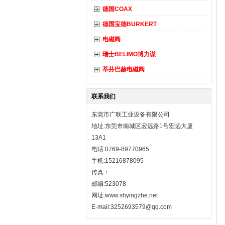
德国COAX
德国宝德BURKERT
电磁阀
瑞士BELIMO博力谋
蒂芬巴赫电磁阀
联系我们
东莞市广联工业设备有限公司
地址:东莞市南城区宏远路1号宏远大厦
13A1
电话:0769-89770965
手机:15216878095
传真：
邮编:523078
网址:
www.shyingzhe.net
E-mail:3252693579@qq.com