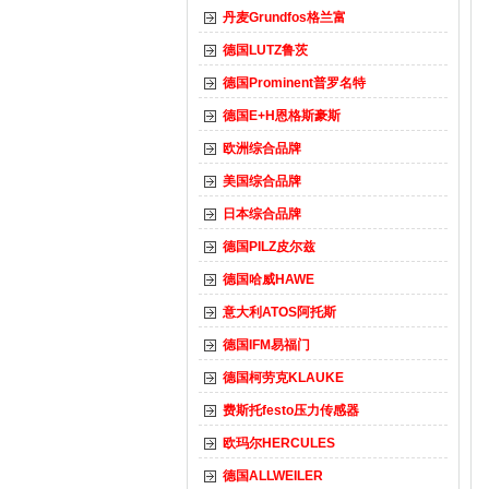
丹麦Grundfos格兰富
德国LUTZ鲁茨
德国Prominent普罗名特
德国E+H恩格斯豪斯
欧洲综合品牌
美国综合品牌
日本综合品牌
德国PILZ皮尔兹
德国哈威HAWE
意大利ATOS阿托斯
德国IFM易福门
德国柯劳克KLAUKE
费斯托festo压力传感器
欧玛尔HERCULES
德国ALLWEILER