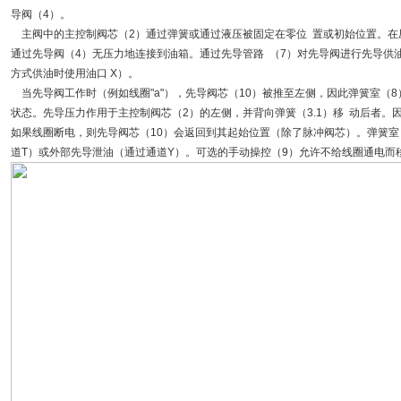
导阀（4）。
主阀中的主控制阀芯（2）通过弹簧或通过液压被固定在零位 置或初始位置。在压
通过先导阀（4）无压力地连接到油箱。通过先导管路 （7）对先导阀进行先导供
方式供油时使用油口 X）。
当先导阀工作时（例如线圈"a"），先导阀芯（10）被推至左侧，因此弹簧室（
状态。先导压力作用于主控制阀芯（2）的左侧，并背向弹簧（3.1）移 动后者。
如果线圈断电，则先导阀芯（10）会返回到其起始位置（除了脉冲阀芯）。弹簧室
道T）或外部先导泄油（通过通道Y）。可选的手动操控（9）允许不给线圈通电而