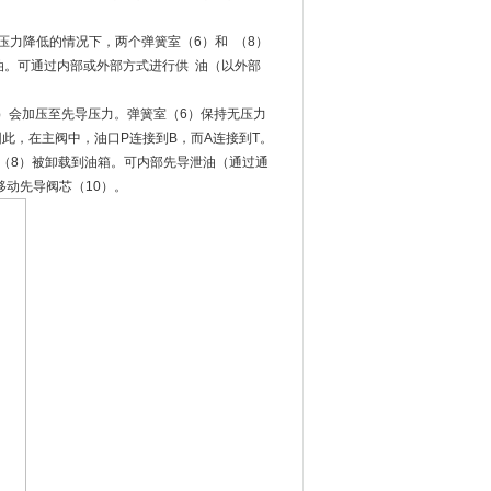
力降低的情况下，两个弹簧室（6）和 （8）
油。可通过内部或外部方式进行供 油（以外部
8）会加压至先导压力。弹簧室（6）保持无压力
因此，在主阀中，油口P连接到B，而A连接到T。
（8）被卸载到油箱。可内部先导泄油（通过通
移动先导阀芯（10）。