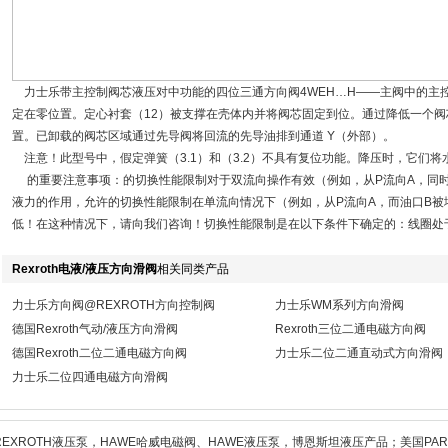
力士乐带主控制阀芯液压对中功能的四位三通方向阀4WEH…H——主阀中的主
定在零位置。定心衬套（12）被支撑在壳体内并将阀芯固定到位。通过降低一个阀
置。已卸载的阀芯区域通过先导阀将回流的先导油排到通道 Y（外部）。
注意！此型号中，假定弹簧（3.1）和（3.2）不具有复位功能。降压时，它们将
的重要注意事项：的切换性能限制对于双流向操作有效（例如，从P流向A，同时伴
液力的作用，允许的切换性能限制在单流向情况下（例如，从P流向A，而油口B被
低！在这种情况下，请向我们咨询！切换性能限制是在以下条件下确定的：线圈处于
Rexroth电液/液压方向滑阀
相关同类产品
力士乐方向阀@REXROTH方向控制阀
力士乐WM系列方向滑阀
德国Rexroth气动/液压方向滑阀
Rexroth三位二通电磁方向阀
德国Rexroth二位二通电磁方向阀
力士乐二位二通直动式方向滑阀
力士乐二位四通电磁方向滑阀
REXROTH液压泵，HAWE哈威电磁阀、HAWE液压泵，博恩斯坦液压产品；美国PAR