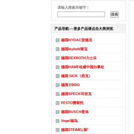
请输入搜索关键字！
产品导航----更多产品请点击大类浏览
德国HYDAC贺德克
德国leybold莱宝
德国REXROTH力士乐
德国HAWE哈威中国办事处
德国 SICK（西克）
德国 EBRO
德国SPECK司倍克
FESTO费斯托
德国BUSCH普旭
Vogel福鸟
德国STEIMEL斯*