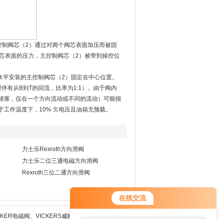
控制阀芯（2）通过对两个阀芯表面加压而被固
芯表面的压力，主控制阀芯（2）被带到操控位
水平安装的主控制阀芯（2）固定在中心位置。
有从B到T的回流，比率为1:1）。由于阀内
堵塞，仅在一个方向流动或不同的流动）可能很
工作温度下，10% 欠电压且油箱无预载。
力士乐Rexroth方向滑阀
力士乐二位三通电磁方向滑阀
Rexroth三位二通方向滑阀
在线交流
KER电磁阀、VICKERS威格士电磁阀、液压泵和