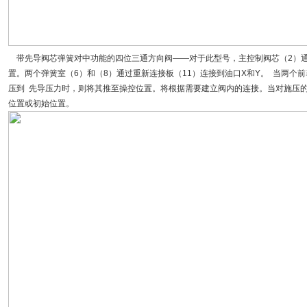
带先导阀芯弹簧对中功能的四位三通方向阀——对于此型号，主控制阀芯（2）通过两
置。两个弹簧室（6）和（8）通过重新连接板（11）连接到油口X和Y。 当两个
压到 先导压力时，则将其推至操控位置。将根据需要建立阀内的连接。当对施压
位置或初始位置。