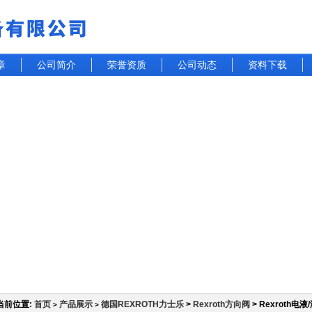
章
公司简介
荣誉资质
公司动态
资料下载
当前位置:
首页
产品展示
德国REXROTH力士乐
>
Rexroth方向阀
> Rexroth电
>
>