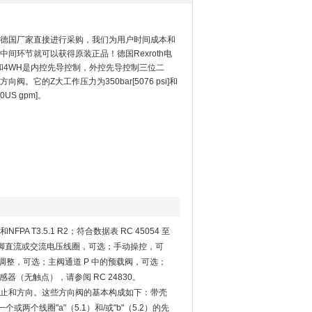
德国厂家直接进行采购，我们为用户时间成本和
间环节就可以获得原装正品！德国Rexroth电
 和4WH是内控先导控制，外控先导控制三位二
。它的Z大工作压力为350bar[5076 psi]和
90US gpm]。
A T3.5.1 R2；符合数据表 RC 45054 至
插脚直流或交流电压线圈，可选；手动操控，可
时间调整，可选；主阀通道 P 中的预载阀，可选；
（无触点），请参阅 RC 24830。
止和方向。这些方向阀的基本构成如下：带壳
两个线圈"a"（5.1）和/或"b"（5.2）的先