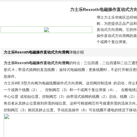
力士乐Rexroth电磁操作直动式方
博士力士乐华南区总经销
购，为您提供正品产品和报关
直动式方向滑阀。它的作用
操作直动式方向滑阀的基
个或两个复位弹簧。
力士乐Rexroth电磁操作直动式方向滑阀
详细介绍
力士乐Rexroth电磁操作直动式方向滑阀
的特点：三位四通，二位四通和二位三通型号
形式 A；带湿式插脚的直流线圈； 旋转式电磁线圈；更换线圈时，不必打开耐压
急操作。
力士乐WE 6型方向阀为电磁线圈操作式方向滑阀。这些阀控制流体 的启动，停止
一个或两个线圈（2）， 控制阀芯（3）和一个或两个复位弹簧（4）。 在断电情
中心位置 或初始位置。控制阀芯（3）由带湿式插脚的线圈（2）启动。线圈（2）
将后者从其静止位置推到所需的端位置。这样可根据阀芯符号接通所需的流体方向
控制阀芯（3）推回其静止位置。手动应急操作（6）可在线圈不通电的情况下移动