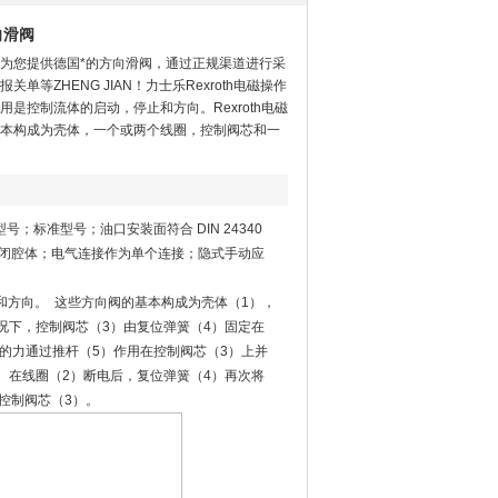
向滑阀
为您提供德国*的方向滑阀，通过正规渠道进行采
单等ZHENG JIAN！力士乐Rexroth电磁操作
是控制流体的启动，停止和方向。Rexroth电磁
本构成为壳体，一个或两个线圈，控制阀芯和一
；标准型号；油口安装面符合 DIN 24340
密闭腔体；电气连接作为单个连接；隐式手动应
和方向。 这些方向阀的基本构成为壳体（1），
况下，控制阀芯（3）由复位弹簧（4）固定在
的力通过推杆（5）作用在控制阀芯（3）上并
。在线圈（2）断电后，复位弹簧（4）再次将
控制阀芯（3）。