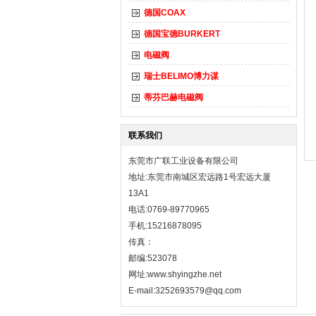
德国COAX
德国宝德BURKERT
电磁阀
瑞士BELIMO博力谋
蒂芬巴赫电磁阀
联系我们
东莞市广联工业设备有限公司
地址:东莞市南城区宏远路1号宏远大厦
13A1
电话:0769-89770965
手机:15216878095
传真：
邮编:523078
网址:
www.shyingzhe.net
E-mail:3252693579@qq.com