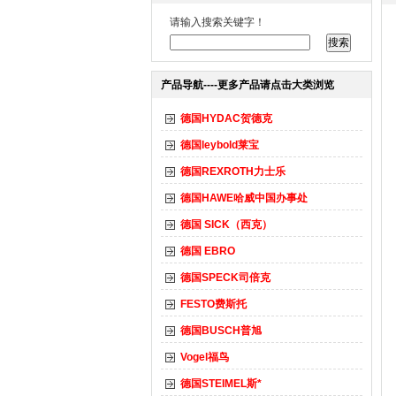
请输入搜索关键字！
产品导航----更多产品请点击大类浏览
德国HYDAC贺德克
德国leybold莱宝
德国REXROTH力士乐
德国HAWE哈威中国办事处
德国 SICK（西克）
德国 EBRO
德国SPECK司倍克
FESTO费斯托
德国BUSCH普旭
Vogel福鸟
德国STEIMEL斯*