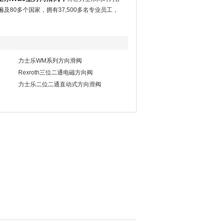
80多个国家，拥有37,500多名专业员工，
力士乐WM系列方向滑阀
Rexroth三位二通电磁方向阀
力士乐二位二通直动式方向滑阀