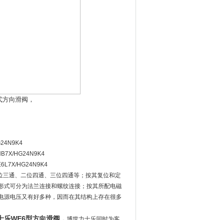
动式方向滑阀，
24N9K4
B7X/HG24N9K4
6L7X/HG24N9K4
二位三通、二位四通、三位四通等；按其复位和定
形式可分为法兰连接和螺纹连接；按其所配电磁
电源电压又有好多种，因而在其结构上存在很多
力士乐WE6型方向滑阀，
博世力士乐同时为客