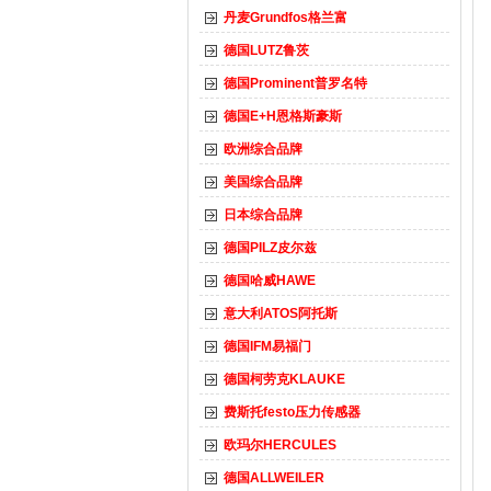
丹麦Grundfos格兰富
德国LUTZ鲁茨
德国Prominent普罗名特
德国E+H恩格斯豪斯
欧洲综合品牌
美国综合品牌
日本综合品牌
德国PILZ皮尔兹
德国哈威HAWE
意大利ATOS阿托斯
德国IFM易福门
德国柯劳克KLAUKE
费斯托festo压力传感器
欧玛尔HERCULES
德国ALLWEILER