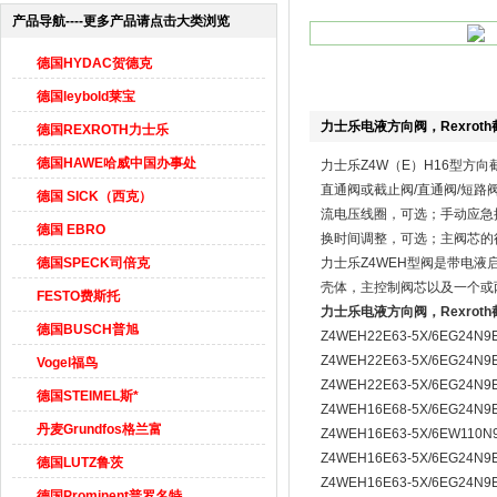
产品导航----更多产品请点击大类浏览
德国HYDAC贺德克
德国leybold莱宝
力士乐电液方向阀，Rexrot
德国REXROTH力士乐
德国HAWE哈威中国办事处
力士乐Z4W（E）H16型方
直通阀或截止阀/直通阀/短路阀
德国 SICK（西克）
流电压线圈，可选；手动应急操
德国 EBRO
换时间调整，可选；主阀芯的
德国SPECK司倍克
力士乐Z4WEH型阀是带电
壳体，主控制阀芯以及一个或
FESTO费斯托
力士乐电液方向阀，Rexrot
德国BUSCH普旭
Z4WEH22E63-5X/6EG24N
Z4WEH22E63-5X/6EG24N
Vogel福鸟
Z4WEH22E63-5X/6EG24N
德国STEIMEL斯*
Z4WEH16E68-5X/6EG24N
丹麦Grundfos格兰富
Z4WEH16E63-5X/6EW11
Z4WEH16E63-5X/6EG24N9
德国LUTZ鲁茨
Z4WEH16E63-5X/6EG24N
德国Prominent普罗名特