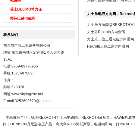
电磁阀
您进行服务和帮助！Rexroth
瑞士BELIMO博力谋
力士乐电液方向阀，Rexrot
蒂芬巴赫电磁阀
力士乐方向阀@REXROTH
力士乐Rexroth方向滑阀
联系我们
力士乐二位三通电磁方向滑阀
东莞市广联工业设备有限公司
Rexroth三位二通方向滑阀
地址:东莞市南城区宏远路1号宏远大厦
13A1
电话:0769-89770965
手机:15216878095
传真：
邮编:523078
网址:
www.shyingzhe.net
E-mail:3252693579@qq.com
本站推荐产品：
德国REXROTH力士乐电磁阀、REXROTH液压泵，HAWE哈
阀；DENISON丹尼逊液压产品；意大利ATOS阿托斯泵、电磁阀和阀；日本NACHI不