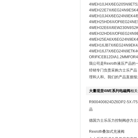
4WEH10J4X/6EG205N9ETS
4WEH22E7X/6EG24N9ESK4
4WEH10J4X/6EG24N9EK4/
4WEH25HD6X/OF6EG24NE
4WEH32E6X/6EW230N9S2
4WEH32HD6X/OF6EG24N9
4WEH25EA6X/6EG24N9EK4
4WEH16JB7X/6EG24N9EK4
4WEH16J7X/6EG24N9ETK4
ORIFICEB12DIA1.2MMFO
我公司是Rexroth液压产
经销专门负责采购力士乐产品
理和人和。我们的产品直接报
大量现货4WE系列电磁阀
相关
R900400824DZ6DP2-5
品
德国力士乐压力控制阀@力士
Rexroth叠加式充液阀