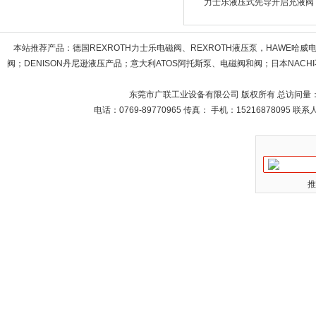
力士乐液压式先导开启充液阀
本站推荐产品：
德国REXROTH力士乐电磁阀、REXROTH液压泵，HAWE哈
阀；DENISON丹尼逊液压产品；意大利ATOS阿托斯泵、电磁阀和阀；日本NACHI不
东莞市广联工业设备有限公司 版权所有 总访问量
电话：0769-89770965 传真： 手机：15216878095 
推