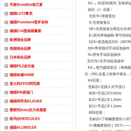
6X → 60至69系列 安装
丹麦Grundfos格兰富
斜杠（/）后面：
德国LUTZ鲁茨
无符号=弹簧复位
德国Prominent普罗名特
O-无弹簧复位
OF=无弹簧复位带定位作
德国E+H恩格斯豪斯
E=高功率电磁铁 带可拆卸
欧洲综合品牌
G24=直流电压24V（W230
N9=带有隐式手动应急操作
美国综合品牌
N=带有手动应急操作
日本综合品牌
无代号=无手动应急操作
德国PILZ皮尔兹
K4→电气接线形式（单独接线
示；DKL在盖上有集中插头
德国哈威HAWE
K4后面：
意大利ATOS阿托斯
无标识=无插入式节流口
德国IFM易福门
B08=节流口fl 0.8mm
B10=节流口fl 1.0mm
德国柯劳克KLAUKE
B12=节流口fl 1.2mm
费斯托festo压力传感器
B08后面：
欧玛尔HERCULES
无标识=丁晴橡胶密封 (-30°C
V=佛橡胶密封 ( -20°C——+8
德国ALLWEILER