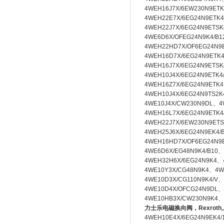
4WEH16J7X/6EW230N9ETK
4WEH22E7X/6EG24N9ETK4
4WEH22J7X/6EG24N9ETS
4WE6D6X/OFEG24N9K4/B
4WEH22HD7X/OF6EG24N9
4WEH16D7X/6EG24N9ETK
4WEH16J7X/6EG24N9ETSK
4WEH10J4X/6EG24N9ETK4
4WEH16Z7X/6EG24N9ETK
4WEH10J4X/6EG24N9TS2
4WE10J4X/CW230N9DL、
4
4WEH16L7X/6EG24N9ETK4
4WEH22J7X/6EW230N9ETS
4WEH25J6X/6EG24N9EK4/
4WEH16HD7X/OF6EG24N9
4WE6D6X/EG48N9K4/B10、
4WEH32H6X/6EG24N9K4、
4WE10Y3X/CG48N9K4、
4W
4WE10D3X/CG110N9K4/V、
4WE10D4X/OFCG24N9DL、
4WE10HB3X/CW230N9K4、
力士乐电磁换向阀，Rexrot
4WEH10E4X/6EG24N9EK4/