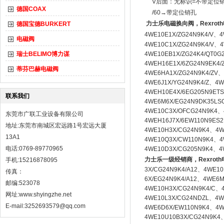
V后面：无标识=不带定位
德国COAX
/60→带定位销孔
力士乐电磁换向阀，Rexrot
德国宝德BURKERT
4WE10E1X/ZG24N9K4/V、4
电磁阀
4WE10C1X/ZG24N9K4/V、4
瑞士BELIMO博力谋
4WE10EB1X/ZG24K4/QT0G
4WEH16E1X/6ZG24N9EK4
蒂芬巴赫电磁阀
4WE6HA1X/ZG24N9K4/ZV、
4WE6J1X/YG24N9K4/Z、4W
4WEH10E4X/6EG205N9ETS
联系我们
4WE6M6X/EG24N9DK35LS
4WE10C3X/OFCG24N9K4、
东莞市广联工业设备有限公司
4WEH16J7X/6EW110N9ES2
地址:东莞市南城区宏远路1号宏远大厦
4WE10H3X/CG24N9K4、
4W
13A1
4WE10Q3X/CW110N9K4、
4
电话:0769-89770965
4WE10D3X/CG205N9K4、
力士乐一级经销商，Rexrot
手机:15216878095
3X/CG24N9K4/A12、4WE10
传真：
6X/EG24N9K4/A12、
4WE6M
邮编:523078
4WE10H3X/CG24N9K4/C、
网址:
www.shyingzhe.net
4WE10L3X/CG24NDZL、
4W
E-mail:3252693579@qq.com
4WE6D6X/EW110N9K4、
4W
4WE10U10B3X/CG24N9K4