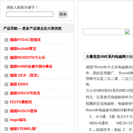
请输入搜索关键字！
产品导航----更多产品请点击大类浏览
德国HYDAC贺德克
德国leybold莱宝
大量现货4WE系列电磁阀
详细
德国REXROTH力士乐
德国HAWE哈威中国办事处
德国*
Rexroth力士乐电磁换向
作，因此应用极广。
Rexroth
德国 SICK（西克）
滑阀可以是二位二通、二位三
德国 EBRO
铁。
力士乐WE6型6X系列/WE1
德国SPECK司倍克
特点：以直接式电磁铁操作方向滑阀
FESTO费斯托
线圈的交流电磁铁；电磁铁特
Rexroth电磁换向阀的详解举例：
德国BUSCH普旭
3 、4=3通、4通 表示3个
Vogel福鸟
WE6=6通经 、 WE10=1
德国STEIMEL斯*
E →机能符号：例如 C、D