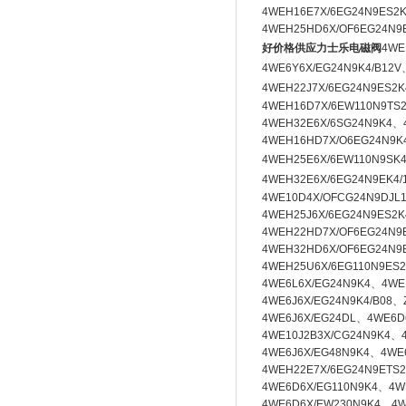
4WEH16E7X/6EG24N9ES2K
4WEH25HD6X/OF6EG24N9E
好价格供应力士乐电磁阀
4WE
4WE6Y6X/EG24N9K4/B12
4WEH22J7X/6EG24N9ES2K
4WEH16D7X/6EW110N9TS
4WEH32E6X/6SG24N9K4、
4WEH16HD7X/O6EG24N9K
4WEH25E6X/6EW110N9SK
4WEH32E6X/6EG24N9EK4
4WE10D4X/OFCG24N9DJL
4WEH25J6X/6EG24N9ES2K
4WEH22HD7X/OF6EG24N9
4WEH32HD6X/OF6EG24N9
4WEH25U6X/6EG110N9ES2
4WE6L6X/EG24N9K4、4WE
4WE6J6X/EG24N9K4/B08、
4WE6J6X/EG24DL、
4WE6D
4WE10J2B3X/CG24N9K4、
4WE6J6X/EG48N9K4、4WE
4WEH22E7X/6EG24N9ETS
4WE6D6X/EG110N9K4、4W
4WE6D6X/EW230N9K4、4W