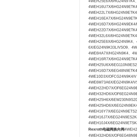
4WEH25E6X/6HG24N9TK4
4WEH16U7X/6HG24N9ETK
4WEH22L7X/6HG24N9ETK4
4WEH16EA7X/6HG24N9ET
4WEH16D7X/6HG24N9EK4
4WEH22D7X/6HG24N9ETK
4WEH32L6X/6HG24N9ETK4
4WEH25E6X/6HG24N9K4、
6X/EG24N9K33L/VSO9、
4W
4WE6HA7X/HG24N9K4、
4W
4WEH16R7X/6HG24N9ETK
4WEH25U6X/6EG110N9ES
4WEH16D7X/6EG48N9ETK4
4WE10D3X/OFCG24N9K4/
4WE6M73A6X/EG24N9K4/
4WEH22HD7X/OF6EG24N9
4WEH32HD6X/OF6EG24N9E
4WEH25H6X/6EW230N9S2
4WEH25HD6X/6EG24N9EK
4WEH16Y7X/6EG24N9ETS2
4WEH16J7X/6EG24N9ES2K
4WEH10J4X/6EG24N9ETSK
Rexroth电磁阀换向阀
4WEH2
4WEH32HD6X/OF6EG48N9