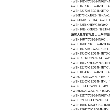
4WEH10D4X/6EG24N9ETK
4WEH16J7X/6EG24N9ETK
4WEH22J7X/6EG24N9ETK
4WE6D73-6X/EG24N9K4/A
4WE6D6X/EG96K4、
4WEH1
4WEH32E6X/6EW230N9K4
4WEH10E4X/6EG24N9ETK
东莞大量库存现货力士乐电磁
4WEH16R7X/6EG24N9K4、
4WEH16HD7X/6EG24N9EK
4WEH16J7X/6EW230N9K4
4WEH25J6X/6EG24N9ETSK
4WE6TA6X/EG24N9K4、
4W
4WEH16E7X/6EG24N9ETK4
4WEH22J7X/6EG24N9ETK4
4WEH10J4X/6EG24N9ETK4
4WE6JB6X/EG24N9K4/V、
4
4WEH32J6X/6EG24N9K4、
4WE6T6X/EG24N9K4、4WE
4WE6D6X/EW230N9K4QMA
4WEH22D7X/6EG24N9ETK
4WEH32E6X/6EG24N9EK4
4WEH10HD4X/OF6EG24N9E
4WEH22HD7X/6EG24N9K4