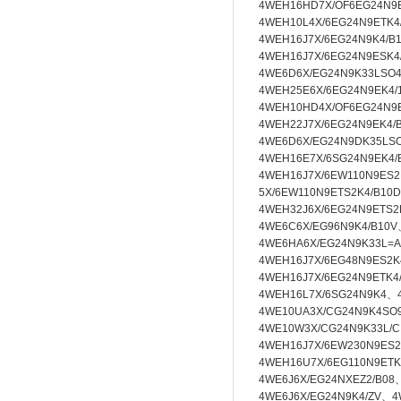
4WEH16HD7X/OF6EG24N9
4WEH10L4X/6EG24N9ETK
4WEH16J7X/6EG24N9K4/B
4WEH16J7X/6EG24N9ESK4
4WE6D6X/EG24N9K33LSO
4WEH25E6X/6EG24N9EK4/
4WEH10HD4X/OF6EG24N9
4WEH22J7X/6EG24N9EK4/
4WE6D6X/EG24N9DK35LS
4WEH16E7X/6SG24N9EK4
4WEH16J7X/6EW110N9ES2
5X/6EW110N9ETS2K4/B10
4WEH32J6X/6EG24N9ETS2
4WE6C6X/EG96N9K4/B10V
4WE6HA6X/EG24N9K33L=
4WEH16J7X/6EG48N9ES2
4WEH16J7X/6EG24N9ETK
4WEH16L7X/6SG24N9K4、
4WE10UA3X/CG24N9K4SO
4WE10W3X/CG24N9K33L/
4WEH16J7X/6EW230N9ES2
4WEH16U7X/6EG110N9ETK
4WE6J6X/EG24NXEZ2/B08
4WE6J6X/EG24N9K4/ZV、
4