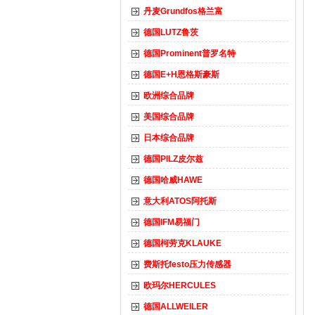
丹麦Grundfos格兰富
德国LUTZ鲁茨
德国Prominent普罗名特
德国E+H恩格斯豪斯
欧洲综合品牌
美国综合品牌
日本综合品牌
德国PILZ皮尔兹
德国哈威HAWE
意大利ATOS阿托斯
德国IFM易福门
德国柯劳克KLAUKE
费斯托festo压力传感器
欧玛尔HERCULES
德国ALLWEILER