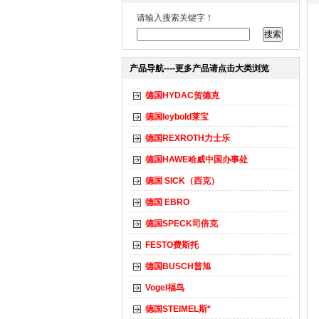
请输入搜索关键字！
产品导航----更多产品请点击大类浏览
德国HYDAC贺德克
德国leybold莱宝
德国REXROTH力士乐
德国HAWE哈威中国办事处
德国 SICK（西克）
德国 EBRO
德国SPECK司倍克
FESTO费斯托
德国BUSCH普旭
Vogel福鸟
德国STEIMEL斯*