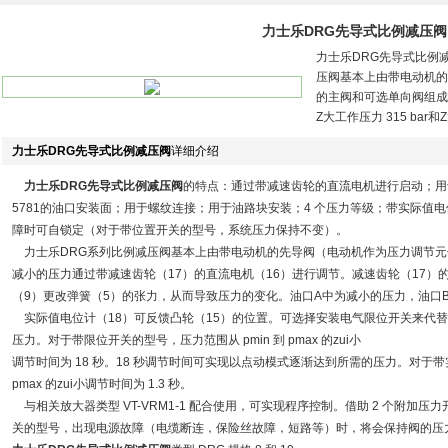
力士乐DRG先导式比例减压阀
力士乐DRG先导式比例
压阀基本上由带电动机的
的主阀和可选单向阀组成。
Z大工作压力 315 bar和Z大
力士乐DRG先导式比例减压阀
详细介绍
力士乐DRG先导式比例减压阀
的特点：通过带减速齿轮的直流电机进行启动；用于底板
5781的油口安装面；用于螺纹连接；用于油路块安装；4 个压力等级；带实际值
障时可自锁定（对于带位置开关的型号，系统压力保持不变）。
力士乐DRG系列比例减压阀基本上由带电动机的先导阀（电动机作为压力调节元
减小的压力通过带减速齿轮（17）的直流电机（16）进行调节。减速齿轮（17）
（9）更改弹簧（5）的张力，从而导致压力的变化。油口A中为减小的压力，油口
实际值电位计（18）可反馈凸轮（15）的位置。可选择安装电气限位开关来代替实际
压力。对于带限位开关的型号，压力范围从 pmin 到 pmax 的zui小
调节时间为 18 秒。18 秒调节时间可实现以点动模式逐渐达到所需的压力。对于带实
pmax 的zui小调节时间为 1.3 秒。
与相关放大器类型 VT-VRM1-1 配合使用，可实现程序控制。借助 2 个附加压力
关的型号，出现电源故障（电缆断连，保险丝故障，短路等）时，将会保持阀的压