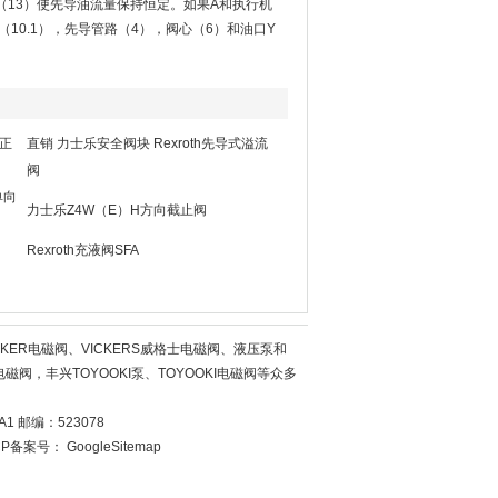
（13）使先导油流量保持恒定。如果A和执行机
10.1），先导管路（4），阀心（6）和油口Y
*正
直销 力士乐安全阀块 Rexroth先导式溢流
阀
单向
力士乐Z4W（E）H方向截止阀
Rexroth充液阀SFA
KER电磁阀、VICKERS威格士电磁阀、液压泵和
磁阀，丰兴TOYOOKI泵、TOYOOKI电磁阀等众多
 邮编：523078
CP备案号：
GoogleSitemap