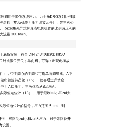
减压阀用于降低系统压力。力士乐DRG系列比例减
先导阀（电动机作为压力调节元件），带主阀心
Rexroth先导式带直流电机操作的比例减压阀的
流量 300 l/min。
安装：符合 DIN 24340形式D和ISO
电位计或限位开关；单向阀，可选；出现电源故
件），带主阀心的主阀和可选单向阀组成。A中
的输出轴旋转凸轮（15），便会通过弹簧座
B中为入口压力。主液体流从B流向A。
值电位计（18）， 用于限制zui小和zui大
际值电位计的型号，压力范围从 pmin 到
开关，可限制zui小和zui大压力。对于带限位开
力设置。