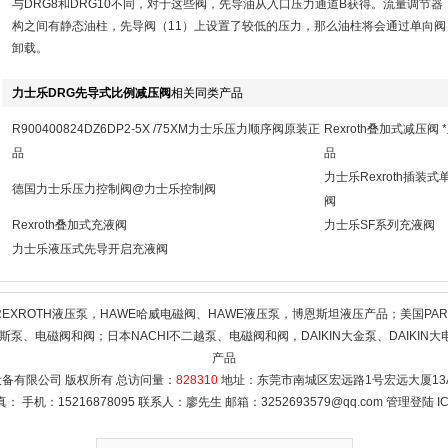
与DRG8和DRG10不同，对于这些阀，先导油从入口压力通道B获得。流量调节器
构之间有静态油柱，先导阀（11）上设置了较低的压力，那么油柱将会通过单向阀（
卸载。
力士乐DRG先导式比例减压阀
相关同类产品
R900400824DZ6DP2-5X /75XM力士乐压力顺序阀原装正
Rexroth叠加式减压阀 
品
品
力士乐Rexroth插装式
德国力士乐压力控制阀@力士乐控制阀
阀
Rexroth叠加式充液阀
力士乐SF系列充液阀
力士乐液压式先导开启充液阀
REXROTH液压泵，HAWE哈威电磁阀、HAWE液压泵，博恩斯坦液压产品；美国PAR
斯泵、电磁阀和阀；日本NACHI不二越泵、电磁阀和阀，DAIKIN大金泵、DAIKIN大电
产品
备有限公司 版权所有 总访问量：
828310
地址：东莞市南城区宏远路1号宏远大厦13A1
 传真： 手机：15216878095 联系人：廖先生 邮箱：
3252693579@qq.com
管理登陆
I