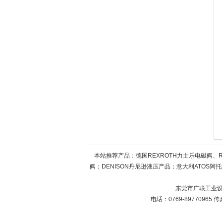
本站推荐产品：
德国REXROTH力士乐电磁阀、
阀；DENISON丹尼逊液压产品；意大利ATOS阿托
东莞市广联工业设
电话：0769-89770965