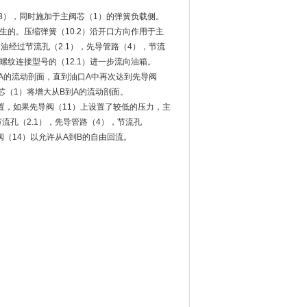
（3），同时施加于主阀芯（1）的弹簧负载侧。
生的。压缩弹簧（10.2）沿开口方向作用于主
导油经过节流孔（2.1），先导管路（4），节流
带螺纹连接型号的（12.1）进一步流向油箱。
A的流动剖面，直到油口A中再次达到先导阀
芯（1）将增大从B到A的流动剖面。
位置，如果先导阀（11）上设置了较低的压力，主
流孔（2.1），先导管路（4），节流孔
阀（14）以允许从A到B的自由回流。