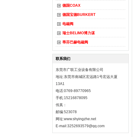
德国COAX
德国宝德BURKERT
电磁阀
瑞士BELIMO博力谋
蒂芬巴赫电磁阀
联系我们
东莞市广联工业设备有限公司
地址:东莞市南城区宏远路1号宏远大厦
13A1
电话:0769-89770965
手机:15216878095
传真：
邮编:523078
网址:
www.shyingzhe.net
E-mail:3252693579@qq.com