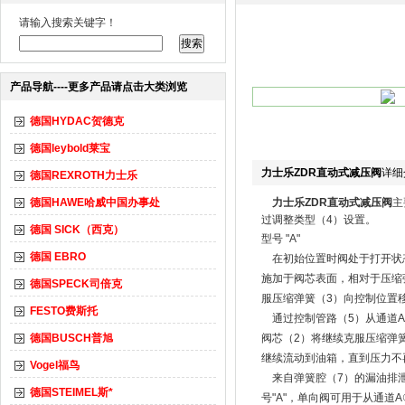
请输入搜索关键字！
产品导航----更多产品请点击大类浏览
德国HYDAC贺德克
德国leybold莱宝
力士乐ZDR直动式减压阀
详细
德国REXROTH力士乐
德国HAWE哈威中国办事处
力士乐ZDR直动式减压阀
主
过调整类型（4）设置。
德国 SICK（西克）
型号 "A"
德国 EBRO
在初始位置时阀处于打开状态
施加于阀芯表面，相对于压缩
德国SPECK司倍克
服压缩弹簧（3）向控制位置
FESTO费斯托
通过控制管路（5）从通道A
德国BUSCH普旭
阀芯（2）将继续克服压缩弹
继续流动到油箱，直到压力不
Vogel福鸟
来自弹簧腔（7）的漏油排泄
德国STEIMEL斯*
号"A"，单向阀可用于从通道