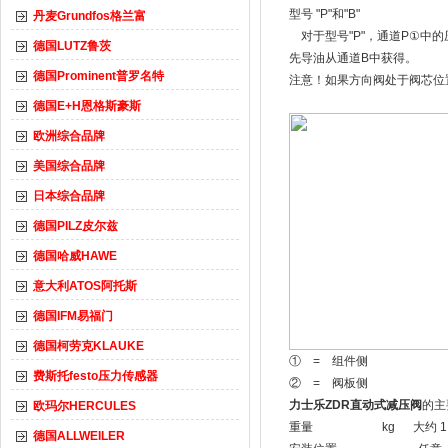
型号 "P"和"B"
丹麦Grundfos格兰富
对于型号"P"，通道P①中的
德国LUTZ鲁茨
先导油从通道B中获得。
德国Prominent普罗名特
注意！如果方向阀处于阀芯位
德国E+H恩格斯豪斯
欧洲综合品牌
美国综合品牌
日本综合品牌
德国PILZ皮尔兹
德国哈威HAWE
意大利ATOS阿托斯
德国IFM易福门
德国柯劳克KLAUKE
① = 组件侧
费斯托festo压力传感器
② = 阀板侧
力士乐ZDR直动式减压阀
的主
欧玛尔HERCULES
重量 kg 大约 1.
德国ALLWEILER