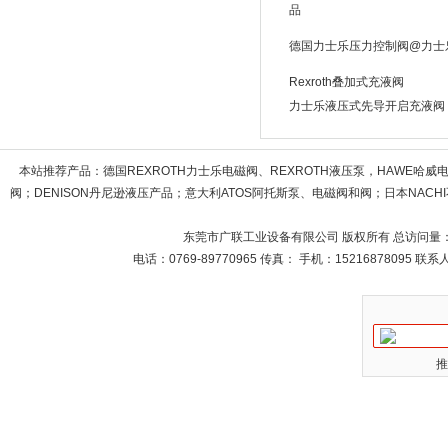
品
德国力士乐压力控制阀@力士
Rexroth叠加式充液阀
力士乐液压式先导开启充液阀
本站推荐产品：
德国REXROTH力士乐电磁阀、REXROTH液压泵，HAWE哈
阀；DENISON丹尼逊液压产品；意大利ATOS阿托斯泵、电磁阀和阀；日本NACHI不
东莞市广联工业设备有限公司 版权所有 总访问量
电话：0769-89770965 传真： 手机：15216878095 
推