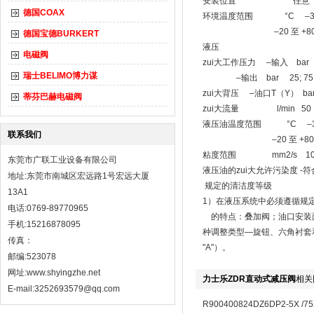
安装位置 任意
德国COAX
环境温度范围 °C –30 
–20 至 +80（F
德国宝德BURKERT
液压
电磁阀
zui大工作压力 –输入 bar
瑞士BELIMO博力谋
–输出 bar 25; 75; 1
zui大背压 –油口T（Y） ba
蒂芬巴赫电磁阀
zui大流量 l/min 5
液压油温度范围 °C –30 
联系我们
–20 至 +80（F
粘度范围 mm2/s 10 
东莞市广联工业设备有限公司
液压油的zui大允许污染度 -符合IS
地址:东莞市南城区宏远路1号宏远大厦
规定的清洁度等级
13A1
1）在液压系统中必须遵循规
电话:0769-89770965
的特点：叠加阀；油口安装面符合 
手机:15216878095
种调整类型—旋钮、六角衬套
传真：
"A"）。
邮编:523078
网址:
www.shyingzhe.net
力士乐ZDR直动式减压阀
相关
E-mail:3252693579@qq.com
R900400824DZ6DP2-5