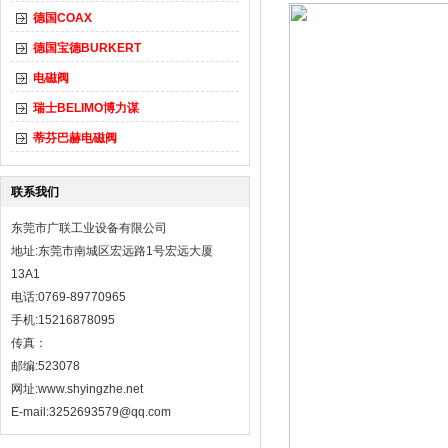
德国COAX
德国宝德BURKERT
电磁阀
瑞士BELIMO博力谋
蒂芬巴赫电磁阀
联系我们
东莞市广联工业设备有限公司
地址:东莞市南城区宏远路1号宏远大厦
13A1
电话:0769-89770965
手机:15216878095
传真：
邮编:523078
网址:
www.shyingzhe.net
E-mail:3252693579@qq.com