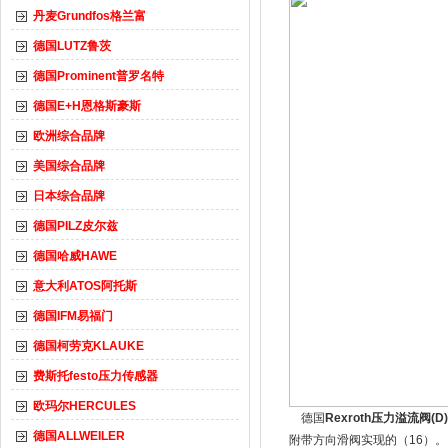
丹麦Grundfos格兰富
德国LUTZ鲁茨
德国Prominent普罗名特
德国E+H恩格斯豪斯
欧洲综合品牌
美国综合品牌
日本综合品牌
德国PILZ皮尔兹
德国哈威HAWE
意大利ATOS阿托斯
德国IFM易福门
德国柯劳克KLAUKE
费斯托festo压力传感器
欧玛尔HERCULES
德国
Rexroth压力溢流阀(D
德国ALLWEILER
附带方向滑阀实现的（16）。