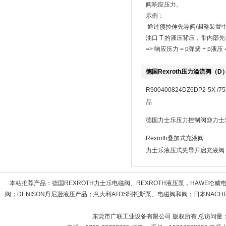
阀响应压力。
示例：
通过预拉伸先导阀/调整装置中的弹
油口 T 的液压背压，带内部先导泄
=> 响应压力 = p弹簧 + p液压 = 
德国Rexroth压力溢流阀（D
R900400824DZ6DP2-5
品
德国力士乐压力控制阀@力士
Rexroth叠加式充液阀
力士乐液压式先导开启充液阀
本站推荐产品：
德国REXROTH力士乐电磁阀、REXROTH液压泵，HAWE哈
阀；DENISON丹尼逊液压产品；意大利ATOS阿托斯泵、电磁阀和阀；日本NACHI不
东莞市广联工业设备有限公司 版权所有 总访问量