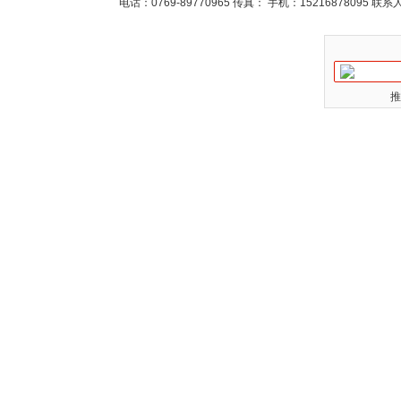
电话：0769-89770965 传真： 手机：15216878095 
推