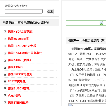
请输入搜索关键字！
产品导航----更多产品请点击大类浏览
德国HYDAC贺德克
德国leybold莱宝
德国Rexroth压力溢流阀（D
德国REXROTH力士乐
德国
Rexroth压力溢流阀(D
德国HAWE哈威中国办事处
08-2-A（规格 25）， IS
可选—旋钮 、六角套筒和保
德国 SICK（西克）
卸载；重负荷线圈；防爆线圈
德国 EBRO
力士乐DB溢流阀：通道 P 
德国SPECK司倍克
（7）应用于主阀插件（3）
珠（8）背向弹簧（9）打开。
FESTO费斯托
侧的液压油可通过先导管路（7
德国BUSCH普旭
（13）从内部流回到油箱；如
Vogel福鸟
（3）的压差，且通道 P 和通
油口 "X"（15）卸载或转
德国STEIMEL斯*