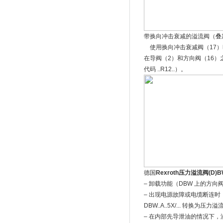
带换向冲击衰减的溢流阀（叠加阀板）
使用换向冲击衰减阀（17）时
在导阀（2）和方向阀（16）
代码 ..R12..）。
德国
Rexroth压力溢流阀(D)B
– 卸载功能（DBW 上的方
– 出现电源故障或电缆断连时，类
DBW..A..5X/... 转换为压力
– 在内部先导泄油的情况下，